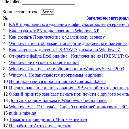
title Filter:
Количество строк:
№
Заголовок материал
1
КАК подключиться удаленно к офису/компьютеру/серверу 
2
Как создать VPN подключение в Windows XP
3
Как создать Подключение к удаленному серверу
4
Windows 7 не отображает последние документы в панели за
5
Как запретить доступ к USB/DVD дискам на Windows 7.
6
Открытие файла Exel ошибка "Исключение из HRESULT:
7
Windows не пускает в общие папки
8
Windows 7 не пускает в общие папки Windows Server 2003
9
Windows. Не запускаются программы и ярлыки
10
Не подключается к общей папке. Ошибка id:2017
11
Предотвращение использования USB-устройств хранения д
12
Общий принтер зависает печать при печати с другого комп
13
Доступ к общим папкам в Windows 7 без паролей
14
Windows Vista/7 Служба „Служба профилей пользователей“ 
15
ntldr is missing
16
Тормозит проводник и Мой компьютер
17
Не работает Автозапуск дисков