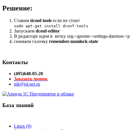
Решение:
Ставим
dconf-tools
если не стоит
sudo apt-get install dconf-tools
Запускаем
dconf-editor
В редакторе идем в ветку org->gnome->settings-daemon->pe
снимаем галочку
remember-numlock-state
Контакты
(495)648-05-20
Заказать звонок
nik@isl-net.ru
База знаний
Linux (9)